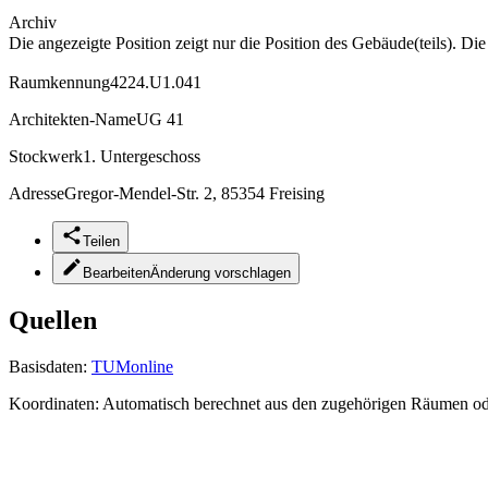
Archiv
Die angezeigte Position zeigt nur die Position des Gebäude(teils). Di
Raumkennung
4224.U1.041
Architekten-Name
UG 41
Stockwerk
1. Untergeschoss
Adresse
Gregor-Mendel-Str. 2, 85354 Freising
Teilen
Bearbeiten
Änderung vorschlagen
Quellen
Basisdaten:
TUMonline
Koordinaten:
Automatisch berechnet aus den zugehörigen Räumen o