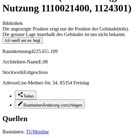
Nutzung 1110021400, 1124301)
Bibliothek
Die angezeigte Position zeigt nur die Position des Gebäude(teils).
Die genaue Lage innerhalb des Gebäudes ist uns nicht bekannt.
Ich weiß wo es liegt
Raumkennung
4225.EG.109
Architekten-Name
E.08
Stockwerk
Erdgeschoss
Adresse
Lise-Meitner-Str. 34, 85354 Freising
Teilen
Bearbeiten
Änderung vorschlagen
Quellen
Basisdaten:
TUMonline