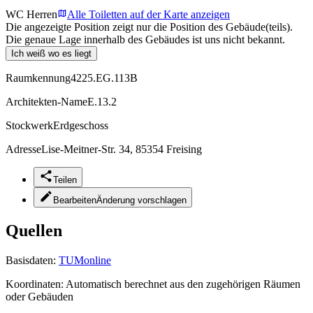
WC Herren
Alle Toiletten auf der Karte anzeigen
Die angezeigte Position zeigt nur die Position des Gebäude(teils).
Die genaue Lage innerhalb des Gebäudes ist uns nicht bekannt.
Ich weiß wo es liegt
Raumkennung
4225.EG.113B
Architekten-Name
E.13.2
Stockwerk
Erdgeschoss
Adresse
Lise-Meitner-Str. 34, 85354 Freising
Teilen
Bearbeiten
Änderung vorschlagen
Quellen
Basisdaten:
TUMonline
Koordinaten:
Automatisch berechnet aus den zugehörigen Räumen
oder Gebäuden