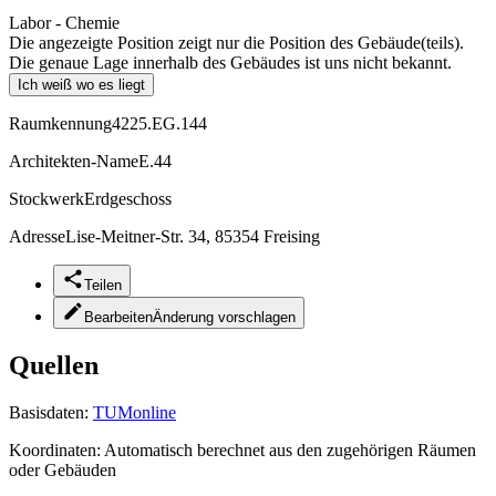
Labor - Chemie
Die angezeigte Position zeigt nur die Position des Gebäude(teils).
Die genaue Lage innerhalb des Gebäudes ist uns nicht bekannt.
Ich weiß wo es liegt
Raumkennung
4225.EG.144
Architekten-Name
E.44
Stockwerk
Erdgeschoss
Adresse
Lise-Meitner-Str. 34, 85354 Freising
Teilen
Bearbeiten
Änderung vorschlagen
Quellen
Basisdaten:
TUMonline
Koordinaten:
Automatisch berechnet aus den zugehörigen Räumen
oder Gebäuden