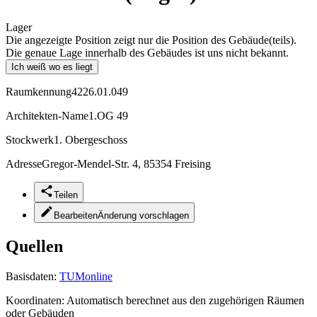
Lager
Die angezeigte Position zeigt nur die Position des Gebäude(teils).
Die genaue Lage innerhalb des Gebäudes ist uns nicht bekannt.
Ich weiß wo es liegt
Raumkennung
4226.01.049
Architekten-Name
1.OG 49
Stockwerk
1. Obergeschoss
Adresse
Gregor-Mendel-Str. 4, 85354 Freising
Teilen
Bearbeiten
Änderung vorschlagen
Quellen
Basisdaten:
TUMonline
Koordinaten:
Automatisch berechnet aus den zugehörigen Räumen
oder Gebäuden