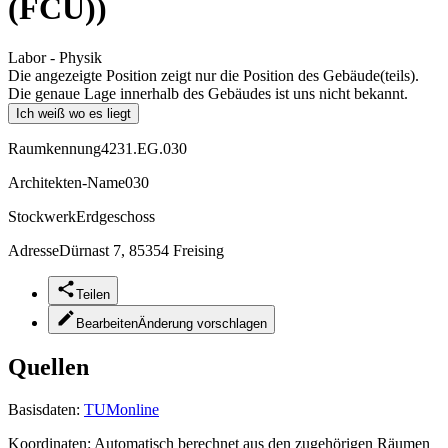
(FCU))
Labor - Physik
Die angezeigte Position zeigt nur die Position des Gebäude(teils).
Die genaue Lage innerhalb des Gebäudes ist uns nicht bekannt.
Ich weiß wo es liegt
Raumkennung
4231.EG.030
Architekten-Name
030
Stockwerk
Erdgeschoss
Adresse
Dürnast 7, 85354 Freising
Teilen
Bearbeiten
Änderung vorschlagen
Quellen
Basisdaten:
TUMonline
Koordinaten:
Automatisch berechnet aus den zugehörigen Räumen