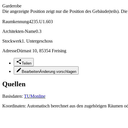
Garderobe
Die angezeigte Position zeigt nur die Position des Gebäude(teils). Di
Raumkennung
4235.U1.603
Architekten-Name
0.3
Stockwerk
1. Untergeschoss
Adresse
Dürnast 10, 85354 Freising
Teilen
Bearbeiten
Änderung vorschlagen
Quellen
Basisdaten:
TUMonline
Koordinaten:
Automatisch berechnet aus den zugehörigen Räumen o