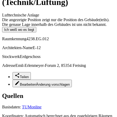
(Technik/Lüftung)
Lufttechnische Anlage
Die angezeigte Position zeigt nur die Position des Gebäude(teils).
Die genaue Lage innerhalb des Gebäudes ist uns nicht bekannt.
Ich weiß wo es liegt
Raumkennung
4238.EG.012
Architekten-Name
E-12
Stockwerk
Erdgeschoss
Adresse
Emil-Erlenmeyer-Forum 2, 85354 Freising
Teilen
Bearbeiten
Änderung vorschlagen
Quellen
Basisdaten:
TUMonline
Koordinaten:
Automatisch berechnet aus den zugehörigen Räumen