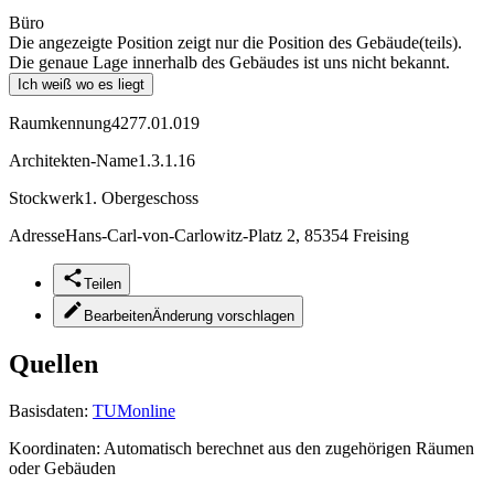
Büro
Die angezeigte Position zeigt nur die Position des Gebäude(teils).
Die genaue Lage innerhalb des Gebäudes ist uns nicht bekannt.
Ich weiß wo es liegt
Raumkennung
4277.01.019
Architekten-Name
1.3.1.16
Stockwerk
1. Obergeschoss
Adresse
Hans-Carl-von-Carlowitz-Platz 2, 85354 Freising
Teilen
Bearbeiten
Änderung vorschlagen
Quellen
Basisdaten:
TUMonline
Koordinaten:
Automatisch berechnet aus den zugehörigen Räumen
oder Gebäuden