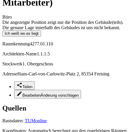
Mitarbeiter)
Büro
Die angezeigte Position zeigt nur die Position des Gebäude(teils).
Die genaue Lage innerhalb des Gebäudes ist uns nicht bekannt.
Ich weiß wo es liegt
Raumkennung
4277.01.110
Architekten-Name
1.1.1.5
Stockwerk
1. Obergeschoss
Adresse
Hans-Carl-von-Carlowitz-Platz 2, 85354 Freising
Teilen
Bearbeiten
Änderung vorschlagen
Quellen
Basisdaten:
TUMonline
Koordinaten:
Automatisch berechnet aus den zugehörigen Räumen