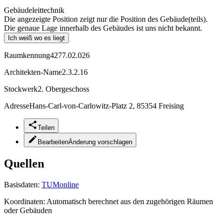
Gebäudeleittechnik
Die angezeigte Position zeigt nur die Position des Gebäude(teils).
Die genaue Lage innerhalb des Gebäudes ist uns nicht bekannt.
Ich weiß wo es liegt
Raumkennung
4277.02.026
Architekten-Name
2.3.2.16
Stockwerk
2. Obergeschoss
Adresse
Hans-Carl-von-Carlowitz-Platz 2, 85354 Freising
Teilen
Bearbeiten
Änderung vorschlagen
Quellen
Basisdaten:
TUMonline
Koordinaten:
Automatisch berechnet aus den zugehörigen Räumen
oder Gebäuden