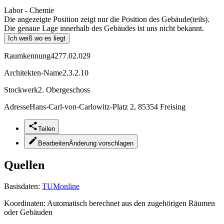
Labor - Chemie
Die angezeigte Position zeigt nur die Position des Gebäude(teils).
Die genaue Lage innerhalb des Gebäudes ist uns nicht bekannt.
Ich weiß wo es liegt
Raumkennung
4277.02.029
Architekten-Name
2.3.2.10
Stockwerk
2. Obergeschoss
Adresse
Hans-Carl-von-Carlowitz-Platz 2, 85354 Freising
Teilen
Bearbeiten
Änderung vorschlagen
Quellen
Basisdaten:
TUMonline
Koordinaten:
Automatisch berechnet aus den zugehörigen Räumen
oder Gebäuden