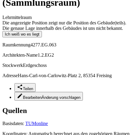
(Sammlungsraum)
Lehrmittelraum
Die angezeigte Position zeigt nur die Position des Gebäude(teils).
Die genaue Lage innerhalb des Gebäudes ist uns nicht bekannt.
Ich weiß wo es liegt
Raumkennung
4277.EG.063
Architekten-Name
1.2.EG2
Stockwerk
Erdgeschoss
Adresse
Hans-Carl-von-Carlowitz-Platz 2, 85354 Freising
Teilen
Bearbeiten
Änderung vorschlagen
Quellen
Basisdaten:
TUMonline
Koordinaten:
Automatisch berechnet aus den zugehörigen Räumen