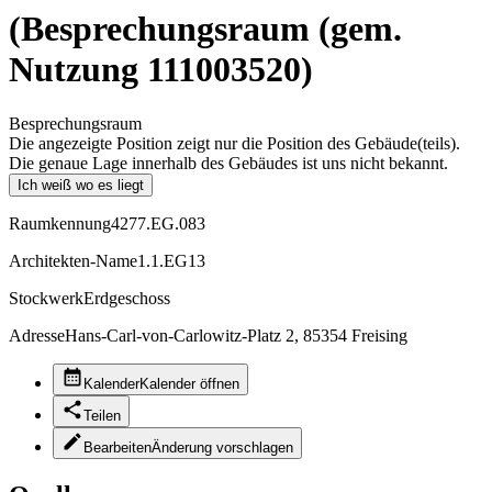
(Besprechungsraum (gem.
Nutzung 111003520)
Besprechungsraum
Die angezeigte Position zeigt nur die Position des Gebäude(teils).
Die genaue Lage innerhalb des Gebäudes ist uns nicht bekannt.
Ich weiß wo es liegt
Raumkennung
4277.EG.083
Architekten-Name
1.1.EG13
Stockwerk
Erdgeschoss
Adresse
Hans-Carl-von-Carlowitz-Platz 2, 85354 Freising
Kalender
Kalender öffnen
Teilen
Bearbeiten
Änderung vorschlagen