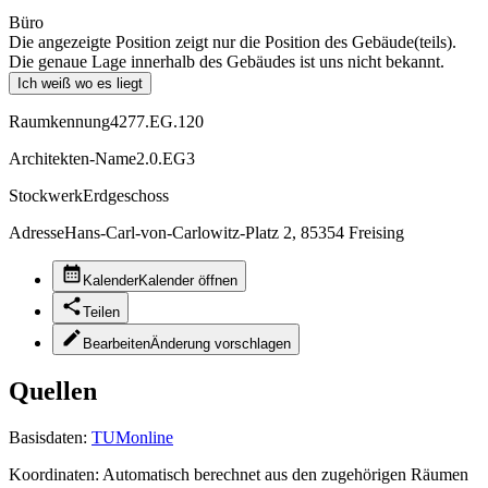
Büro
Die angezeigte Position zeigt nur die Position des Gebäude(teils).
Die genaue Lage innerhalb des Gebäudes ist uns nicht bekannt.
Ich weiß wo es liegt
Raumkennung
4277.EG.120
Architekten-Name
2.0.EG3
Stockwerk
Erdgeschoss
Adresse
Hans-Carl-von-Carlowitz-Platz 2, 85354 Freising
Kalender
Kalender öffnen
Teilen
Bearbeiten
Änderung vorschlagen
Quellen
Basisdaten:
TUMonline
Koordinaten:
Automatisch berechnet aus den zugehörigen Räumen