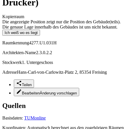
Drucker)
Kopierraum
Die angezeigte Position zeigt nur die Position des Gebäude(teils).
Die genaue Lage innerhalb des Gebäudes ist uns nicht bekannt.
Ich weiß wo es liegt
Raumkennung
4277.U1.031H
Architekten-Name
2.3.0.2.2
Stockwerk
1. Untergeschoss
Adresse
Hans-Carl-von-Carlowitz-Platz 2, 85354 Freising
Teilen
Bearbeiten
Änderung vorschlagen
Quellen
Basisdaten:
TUMonline
Koordinaten:
Automatisch berechnet aus den zugehörigen Räumen