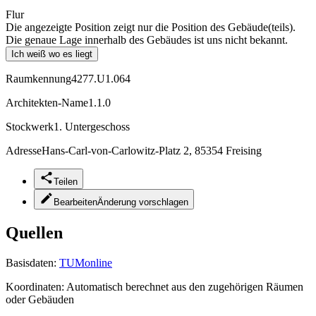
Flur
Die angezeigte Position zeigt nur die Position des Gebäude(teils).
Die genaue Lage innerhalb des Gebäudes ist uns nicht bekannt.
Ich weiß wo es liegt
Raumkennung
4277.U1.064
Architekten-Name
1.1.0
Stockwerk
1. Untergeschoss
Adresse
Hans-Carl-von-Carlowitz-Platz 2, 85354 Freising
Teilen
Bearbeiten
Änderung vorschlagen
Quellen
Basisdaten:
TUMonline
Koordinaten:
Automatisch berechnet aus den zugehörigen Räumen
oder Gebäuden