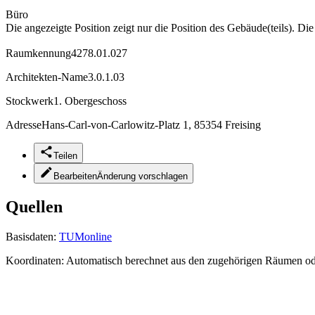
Büro
Die angezeigte Position zeigt nur die Position des Gebäude(teils). Di
Raumkennung
4278.01.027
Architekten-Name
3.0.1.03
Stockwerk
1. Obergeschoss
Adresse
Hans-Carl-von-Carlowitz-Platz 1, 85354 Freising
Teilen
Bearbeiten
Änderung vorschlagen
Quellen
Basisdaten:
TUMonline
Koordinaten:
Automatisch berechnet aus den zugehörigen Räumen o