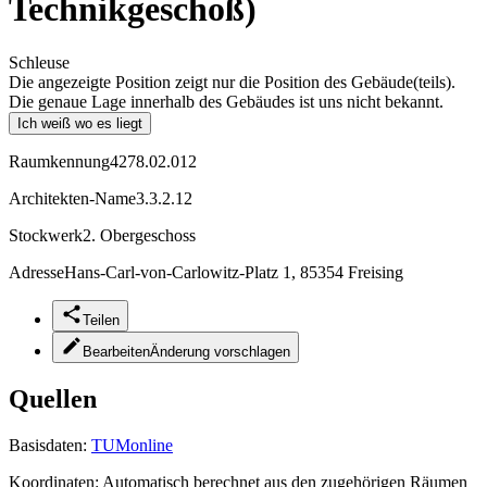
Technikgeschoß)
Schleuse
Die angezeigte Position zeigt nur die Position des Gebäude(teils).
Die genaue Lage innerhalb des Gebäudes ist uns nicht bekannt.
Ich weiß wo es liegt
Raumkennung
4278.02.012
Architekten-Name
3.3.2.12
Stockwerk
2. Obergeschoss
Adresse
Hans-Carl-von-Carlowitz-Platz 1, 85354 Freising
Teilen
Bearbeiten
Änderung vorschlagen
Quellen
Basisdaten:
TUMonline
Koordinaten:
Automatisch berechnet aus den zugehörigen Räumen