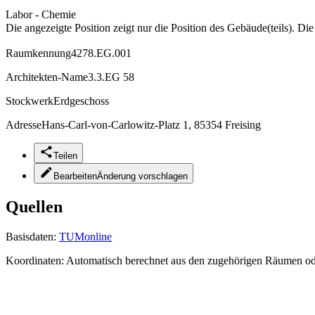
Labor - Chemie
Die angezeigte Position zeigt nur die Position des Gebäude(teils). Di
Raumkennung
4278.EG.001
Architekten-Name
3.3.EG 58
Stockwerk
Erdgeschoss
Adresse
Hans-Carl-von-Carlowitz-Platz 1, 85354 Freising
Teilen
Bearbeiten
Änderung vorschlagen
Quellen
Basisdaten:
TUMonline
Koordinaten:
Automatisch berechnet aus den zugehörigen Räumen o