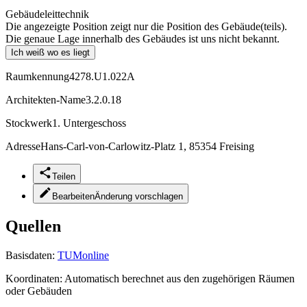
Gebäudeleittechnik
Die angezeigte Position zeigt nur die Position des Gebäude(teils).
Die genaue Lage innerhalb des Gebäudes ist uns nicht bekannt.
Ich weiß wo es liegt
Raumkennung
4278.U1.022A
Architekten-Name
3.2.0.18
Stockwerk
1. Untergeschoss
Adresse
Hans-Carl-von-Carlowitz-Platz 1, 85354 Freising
Teilen
Bearbeiten
Änderung vorschlagen
Quellen
Basisdaten:
TUMonline
Koordinaten:
Automatisch berechnet aus den zugehörigen Räumen
oder Gebäuden