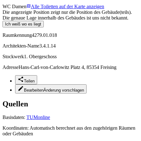
WC Damen
Alle Toiletten auf der Karte anzeigen
Die angezeigte Position zeigt nur die Position des Gebäude(teils).
Die genaue Lage innerhalb des Gebäudes ist uns nicht bekannt.
Ich weiß wo es liegt
Raumkennung
4279.01.018
Architekten-Name
3.4.1.14
Stockwerk
1. Obergeschoss
Adresse
Hans-Carl-von-Carlowitz Platz 4, 85354 Freising
Teilen
Bearbeiten
Änderung vorschlagen
Quellen
Basisdaten:
TUMonline
Koordinaten:
Automatisch berechnet aus den zugehörigen Räumen
oder Gebäuden