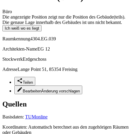
Büro
Die angezeigte Position zeigt nur die Position des Gebäude(teils).
Die genaue Lage innerhalb des Gebäudes ist uns nicht bekannt.
Ich weiß wo es liegt
Raumkennung
4304.EG.039
Architekten-Name
EG 12
Stockwerk
Erdgeschoss
Adresse
Lange Point 51, 85354 Freising
Teilen
Bearbeiten
Änderung vorschlagen
Quellen
Basisdaten:
TUMonline
Koordinaten:
Automatisch berechnet aus den zugehörigen Räumen
oder Gebäuden