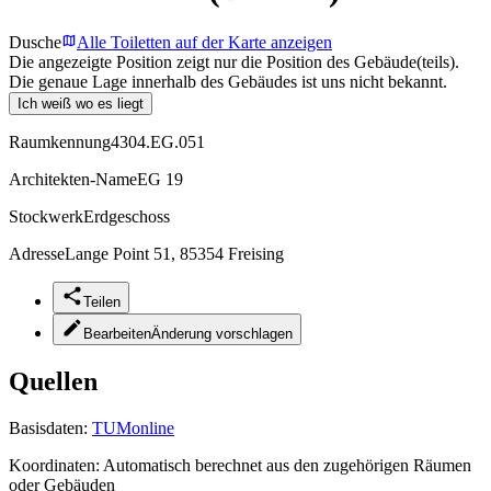
Dusche
Alle Toiletten auf der Karte anzeigen
Die angezeigte Position zeigt nur die Position des Gebäude(teils).
Die genaue Lage innerhalb des Gebäudes ist uns nicht bekannt.
Ich weiß wo es liegt
Raumkennung
4304.EG.051
Architekten-Name
EG 19
Stockwerk
Erdgeschoss
Adresse
Lange Point 51, 85354 Freising
Teilen
Bearbeiten
Änderung vorschlagen
Quellen
Basisdaten:
TUMonline
Koordinaten:
Automatisch berechnet aus den zugehörigen Räumen
oder Gebäuden