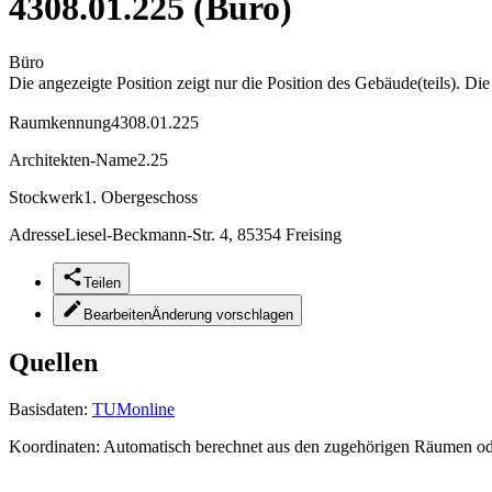
4308.01.225 (Büro)
Büro
Die angezeigte Position zeigt nur die Position des Gebäude(teils). Di
Raumkennung
4308.01.225
Architekten-Name
2.25
Stockwerk
1. Obergeschoss
Adresse
Liesel-Beckmann-Str. 4, 85354 Freising
Teilen
Bearbeiten
Änderung vorschlagen
Quellen
Basisdaten:
TUMonline
Koordinaten:
Automatisch berechnet aus den zugehörigen Räumen o