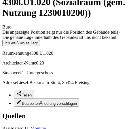
4308.U1.020 (Sozialraum (gem.
Nutzung 1230010200))
Büro
Die angezeigte Position zeigt nur die Position des Gebäude(teils).
Die genaue Lage innerhalb des Gebäudes ist uns nicht bekannt.
Ich weiß wo es liegt
Raumkennung
4308.U1.020
Architekten-Name
0.20
Stockwerk
1. Untergeschoss
Adresse
Liesel-Beckmann-Str. 4, 85354 Freising
Teilen
Bearbeiten
Änderung vorschlagen
Quellen
Basisdaten:
TUMonline