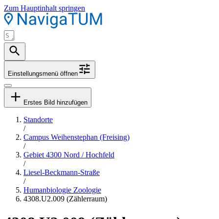
Zum Hauptinhalt springen
Einstellungsmenü öffnen
Erstes Bild hinzufügen
Standorte
/
Campus Weihenstephan (Freising)
/
Gebiet 4300 Nord / Hochfeld
/
Liesel-Beckmann-Straße
/
Humanbiologie Zoologie
4308.U2.009 (Zählerraum)