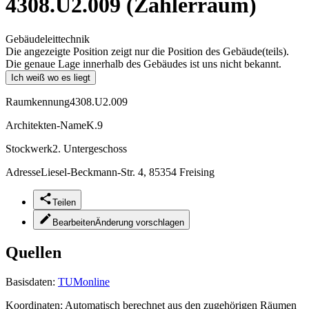
4308.U2.009 (Zählerraum)
Gebäudeleittechnik
Die angezeigte Position zeigt nur die Position des Gebäude(teils).
Die genaue Lage innerhalb des Gebäudes ist uns nicht bekannt.
Ich weiß wo es liegt
Raumkennung
4308.U2.009
Architekten-Name
K.9
Stockwerk
2. Untergeschoss
Adresse
Liesel-Beckmann-Str. 4, 85354 Freising
Teilen
Bearbeiten
Änderung vorschlagen
Quellen
Basisdaten:
TUMonline
Koordinaten:
Automatisch berechnet aus den zugehörigen Räumen