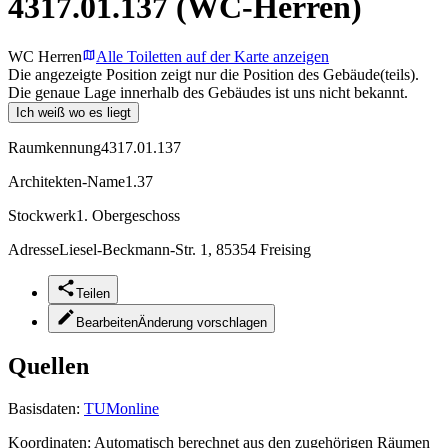
4317.01.137 (WC-Herren)
WC Herren
Alle Toiletten auf der Karte anzeigen
Die angezeigte Position zeigt nur die Position des Gebäude(teils).
Die genaue Lage innerhalb des Gebäudes ist uns nicht bekannt.
Ich weiß wo es liegt
Raumkennung
4317.01.137
Architekten-Name
1.37
Stockwerk
1. Obergeschoss
Adresse
Liesel-Beckmann-Str. 1, 85354 Freising
Teilen
Bearbeiten
Änderung vorschlagen
Quellen
Basisdaten:
TUMonline
Koordinaten:
Automatisch berechnet aus den zugehörigen Räumen