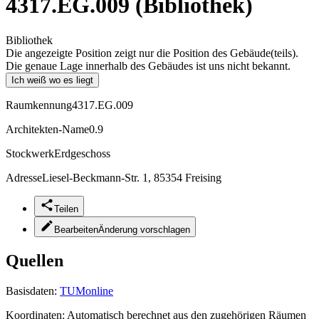
4317.EG.009 (Bibliothek)
Bibliothek
Die angezeigte Position zeigt nur die Position des Gebäude(teils).
Die genaue Lage innerhalb des Gebäudes ist uns nicht bekannt.
Ich weiß wo es liegt
Raumkennung
4317.EG.009
Architekten-Name
0.9
Stockwerk
Erdgeschoss
Adresse
Liesel-Beckmann-Str. 1, 85354 Freising
Teilen
Bearbeiten
Änderung vorschlagen
Quellen
Basisdaten:
TUMonline
Koordinaten:
Automatisch berechnet aus den zugehörigen Räumen