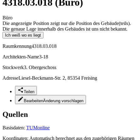
4318.03.018 (Büro)
Büro
Die angezeigte Position zeigt nur die Position des Gebäude(teils).
Die genaue Lage innerhalb des Gebäudes ist uns nicht bekannt.
Ich weiß wo es liegt
Raumkennung
4318.03.018
Architekten-Name
3-18
Stockwerk
3. Obergeschoss
Adresse
Liesel-Beckmann-Str. 2, 85354 Freising
Teilen
Bearbeiten
Änderung vorschlagen
Quellen
Basisdaten:
TUMonline
Koordinaten:
Automatisch berechnet aus den zugehörigen Räumen