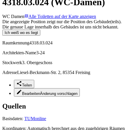
4318.03.024 (WC-Damen)
WC Damen
Alle Toiletten auf der Karte anzeigen
Die angezeigte Position zeigt nur die Position des Gebäude(teils).
Die genaue Lage innerhalb des Gebäudes ist uns nicht bekannt.
Ich weiß wo es liegt
Raumkennung
4318.03.024
Architekten-Name
3-24
Stockwerk
3. Obergeschoss
Adresse
Liesel-Beckmann-Str. 2, 85354 Freising
Teilen
Bearbeiten
Änderung vorschlagen
Quellen
Basisdaten:
TUMonline
Koordinaten:
Automatisch berechnet aus den zugehörigen Räumen