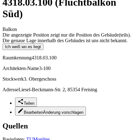
4318.03.100 (Fluchtbalkon
Süd)
Balkon
Die angezeigte Position zeigt nur die Position des Gebäude(teils).
Die genaue Lage innerhalb des Gebäudes ist uns nicht bekannt.
Ich weiß wo es liegt
Raumkennung
4318.03.100
Architekten-Name
3-100
Stockwerk
3. Obergeschoss
Adresse
Liesel-Beckmann-Str. 2, 85354 Freising
Teilen
Bearbeiten
Änderung vorschlagen
Quellen
Basisdaten:
TUMonline