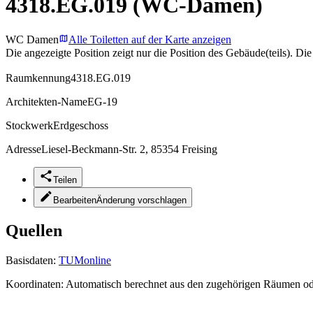
4318.EG.019 (WC-Damen)
WC Damen
Alle Toiletten auf der Karte anzeigen
Die angezeigte Position zeigt nur die Position des Gebäude(teils). Di
Raumkennung
4318.EG.019
Architekten-Name
EG-19
Stockwerk
Erdgeschoss
Adresse
Liesel-Beckmann-Str. 2, 85354 Freising
Teilen
Bearbeiten
Änderung vorschlagen
Quellen
Basisdaten:
TUMonline
Koordinaten:
Automatisch berechnet aus den zugehörigen Räumen o