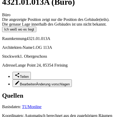
4321.01.013A (Büro)
Büro
Die angezeigte Position zeigt nur die Position des Gebäude(teils).
Die genaue Lage innerhalb des Gebäudes ist uns nicht bekannt.
Ich weiß wo es liegt
Raumkennung
4321.01.013A
Architekten-Name
1.OG 113A
Stockwerk
1. Obergeschoss
Adresse
Lange Point 24, 85354 Freising
Teilen
Bearbeiten
Änderung vorschlagen
Quellen
Basisdaten:
TUMonline
Koordinaten:
Automatisch berechnet aus den zugehörigen Räumen