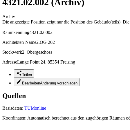
4321.02.002 (Archiv)
Archiv
Die angezeigte Position zeigt nur die Position des Gebäude(teils). Di
Raumkennung
4321.02.002
Architekten-Name
2.OG 202
Stockwerk
2. Obergeschoss
Adresse
Lange Point 24, 85354 Freising
Teilen
Bearbeiten
Änderung vorschlagen
Quellen
Basisdaten:
TUMonline
Koordinaten:
Automatisch berechnet aus den zugehörigen Räumen o