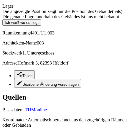
Lager
Die angezeigte Position zeigt nur die Position des Gebäude(teils).
Die genaue Lage innerhalb des Gebäudes ist uns nicht bekannt.
Ich weiß wo es liegt
Raumkennung
4401.U1.003
Architekten-Name
003
Stockwerk
1. Untergeschoss
Adresse
Hofmark 3, 82393 Iffeldorf
Teilen
Bearbeiten
Änderung vorschlagen
Quellen
Basisdaten:
TUMonline
Koordinaten:
Automatisch berechnet aus den zugehörigen Räumen
oder Gebäuden