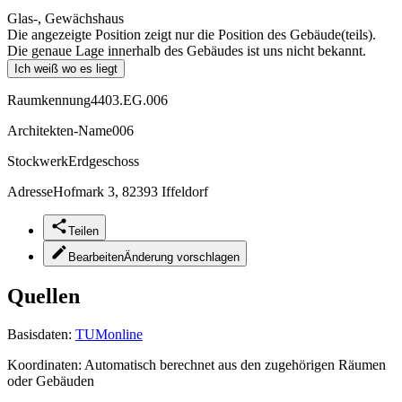
Glas-, Gewächshaus
Die angezeigte Position zeigt nur die Position des Gebäude(teils).
Die genaue Lage innerhalb des Gebäudes ist uns nicht bekannt.
Ich weiß wo es liegt
Raumkennung
4403.EG.006
Architekten-Name
006
Stockwerk
Erdgeschoss
Adresse
Hofmark 3, 82393 Iffeldorf
Teilen
Bearbeiten
Änderung vorschlagen
Quellen
Basisdaten:
TUMonline
Koordinaten:
Automatisch berechnet aus den zugehörigen Räumen
oder Gebäuden