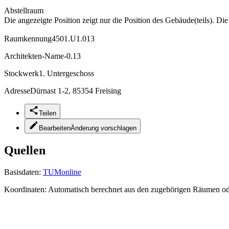
Abstellraum
Die angezeigte Position zeigt nur die Position des Gebäude(teils). Di
Raumkennung
4501.U1.013
Architekten-Name
-0.13
Stockwerk
1. Untergeschoss
Adresse
Dürnast 1-2, 85354 Freising
Teilen
Bearbeiten
Änderung vorschlagen
Quellen
Basisdaten:
TUMonline
Koordinaten:
Automatisch berechnet aus den zugehörigen Räumen o