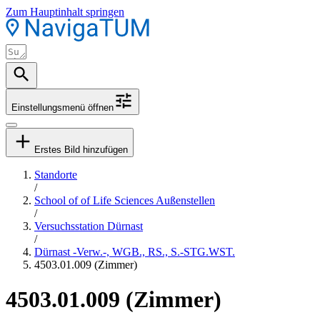
Zum Hauptinhalt springen
Einstellungsmenü öffnen
Erstes Bild hinzufügen
Standorte
/
School of of Life Sciences Außenstellen
/
Versuchsstation Dürnast
/
Dürnast -Verw.-, WGB., RS., S.-STG.WST.
4503.01.009 (Zimmer)
4503.01.009 (Zimmer)