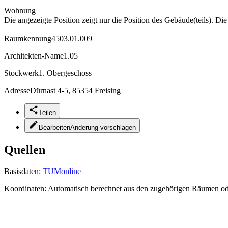
Wohnung
Die angezeigte Position zeigt nur die Position des Gebäude(teils). Di
Raumkennung
4503.01.009
Architekten-Name
1.05
Stockwerk
1. Obergeschoss
Adresse
Dürnast 4-5, 85354 Freising
Teilen
Bearbeiten
Änderung vorschlagen
Quellen
Basisdaten:
TUMonline
Koordinaten:
Automatisch berechnet aus den zugehörigen Räumen o