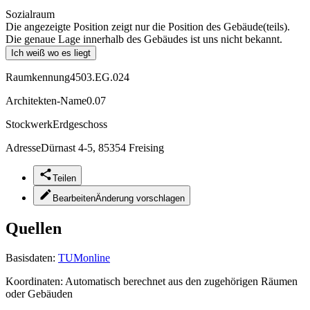
Sozialraum
Die angezeigte Position zeigt nur die Position des Gebäude(teils).
Die genaue Lage innerhalb des Gebäudes ist uns nicht bekannt.
Ich weiß wo es liegt
Raumkennung
4503.EG.024
Architekten-Name
0.07
Stockwerk
Erdgeschoss
Adresse
Dürnast 4-5, 85354 Freising
Teilen
Bearbeiten
Änderung vorschlagen
Quellen
Basisdaten:
TUMonline
Koordinaten:
Automatisch berechnet aus den zugehörigen Räumen
oder Gebäuden