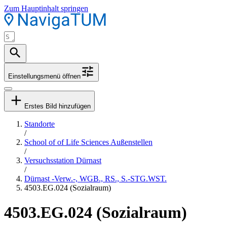
Zum Hauptinhalt springen
Einstellungsmenü öffnen
Erstes Bild hinzufügen
Standorte
/
School of of Life Sciences Außenstellen
/
Versuchsstation Dürnast
/
Dürnast -Verw.-, WGB., RS., S.-STG.WST.
4503.EG.024 (Sozialraum)
4503.EG.024 (Sozialraum)