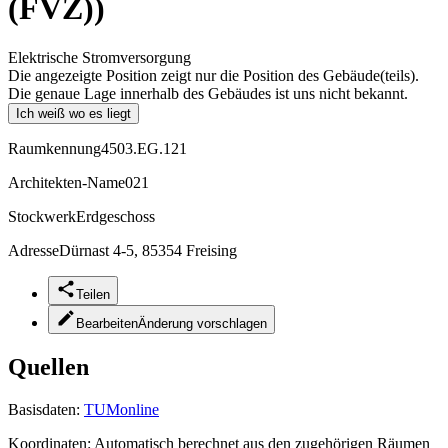
(FVZ))
Elektrische Stromversorgung
Die angezeigte Position zeigt nur die Position des Gebäude(teils).
Die genaue Lage innerhalb des Gebäudes ist uns nicht bekannt.
Ich weiß wo es liegt
Raumkennung
4503.EG.121
Architekten-Name
021
Stockwerk
Erdgeschoss
Adresse
Dürnast 4-5, 85354 Freising
Teilen
Bearbeiten
Änderung vorschlagen
Quellen
Basisdaten:
TUMonline
Koordinaten:
Automatisch berechnet aus den zugehörigen Räumen