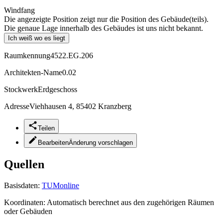
Windfang
Die angezeigte Position zeigt nur die Position des Gebäude(teils).
Die genaue Lage innerhalb des Gebäudes ist uns nicht bekannt.
Ich weiß wo es liegt
Raumkennung
4522.EG.206
Architekten-Name
0.02
Stockwerk
Erdgeschoss
Adresse
Viehhausen 4, 85402 Kranzberg
Teilen
Bearbeiten
Änderung vorschlagen
Quellen
Basisdaten:
TUMonline
Koordinaten:
Automatisch berechnet aus den zugehörigen Räumen
oder Gebäuden