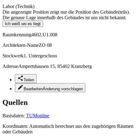
Labor (Technik)
Die angezeigte Position zeigt nur die Position des Gebäude(teils).
Die genaue Lage innerhalb des Gebäudes ist uns nicht bekannt.
Ich weiß wo es liegt
Raumkennung
4602.U1.008
Architekten-Name
ZO 08
Stockwerk
1. Untergeschoss
Adresse
Ampertshausen 15, 85402 Kranzberg
Teilen
Bearbeiten
Änderung vorschlagen
Quellen
Basisdaten:
TUMonline
Koordinaten:
Automatisch berechnet aus den zugehörigen Räumen
oder Gebäuden