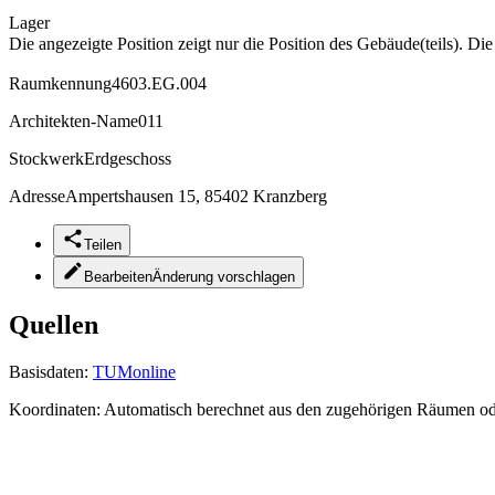
Lager
Die angezeigte Position zeigt nur die Position des Gebäude(teils). Di
Raumkennung
4603.EG.004
Architekten-Name
011
Stockwerk
Erdgeschoss
Adresse
Ampertshausen 15, 85402 Kranzberg
Teilen
Bearbeiten
Änderung vorschlagen
Quellen
Basisdaten:
TUMonline
Koordinaten:
Automatisch berechnet aus den zugehörigen Räumen o