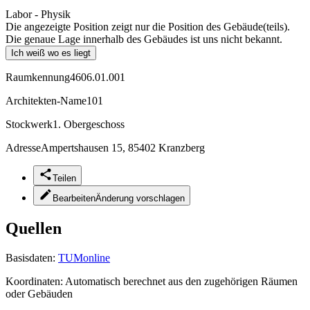
Labor - Physik
Die angezeigte Position zeigt nur die Position des Gebäude(teils).
Die genaue Lage innerhalb des Gebäudes ist uns nicht bekannt.
Ich weiß wo es liegt
Raumkennung
4606.01.001
Architekten-Name
101
Stockwerk
1. Obergeschoss
Adresse
Ampertshausen 15, 85402 Kranzberg
Teilen
Bearbeiten
Änderung vorschlagen
Quellen
Basisdaten:
TUMonline
Koordinaten:
Automatisch berechnet aus den zugehörigen Räumen
oder Gebäuden