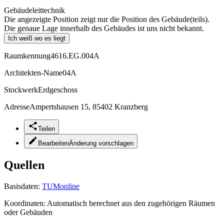
Gebäudeleittechnik
Die angezeigte Position zeigt nur die Position des Gebäude(teils).
Die genaue Lage innerhalb des Gebäudes ist uns nicht bekannt.
Ich weiß wo es liegt
Raumkennung
4616.EG.004A
Architekten-Name
04A
Stockwerk
Erdgeschoss
Adresse
Ampertshausen 15, 85402 Kranzberg
Teilen
Bearbeiten
Änderung vorschlagen
Quellen
Basisdaten:
TUMonline
Koordinaten:
Automatisch berechnet aus den zugehörigen Räumen
oder Gebäuden