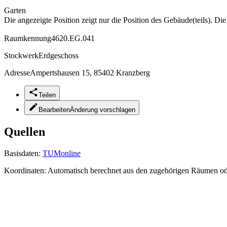
Garten
Die angezeigte Position zeigt nur die Position des Gebäude(teils). Di
Raumkennung
4620.EG.041
Stockwerk
Erdgeschoss
Adresse
Ampertshausen 15, 85402 Kranzberg
Teilen
Bearbeiten
Änderung vorschlagen
Quellen
Basisdaten:
TUMonline
Koordinaten:
Automatisch berechnet aus den zugehörigen Räumen o