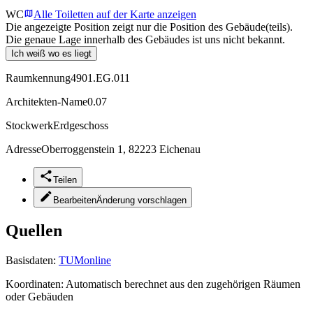
WC
Alle Toiletten auf der Karte anzeigen
Die angezeigte Position zeigt nur die Position des Gebäude(teils).
Die genaue Lage innerhalb des Gebäudes ist uns nicht bekannt.
Ich weiß wo es liegt
Raumkennung
4901.EG.011
Architekten-Name
0.07
Stockwerk
Erdgeschoss
Adresse
Oberroggenstein 1, 82223 Eichenau
Teilen
Bearbeiten
Änderung vorschlagen
Quellen
Basisdaten:
TUMonline
Koordinaten:
Automatisch berechnet aus den zugehörigen Räumen
oder Gebäuden