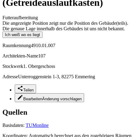
(Getreideauslaufkasten)
Futteraufbereitung
Die angezeigte Position zeigt nur die Position des Gebäude(teils).
Die genaue Lage innerhalb des Gebäudes ist uns nicht bekannt.
Ich weiß wo es liegt
Raumkennung
4910.01.007
Architekten-Name
107
Stockwerk
1. Obergeschoss
Adresse
Unterroggenstein 1-3, 82275 Emmering
Teilen
Bearbeiten
Änderung vorschlagen
Quellen
Basisdaten:
TUMonline
Koordinaten:
Automatisch berechnet aus den zugehörigen Räumen