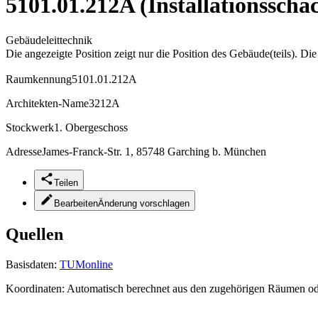
5101.01.212A (Installationsscha
Gebäudeleittechnik
Die angezeigte Position zeigt nur die Position des Gebäude(teils). Di
Raumkennung
5101.01.212A
Architekten-Name
3212A
Stockwerk
1. Obergeschoss
Adresse
James-Franck-Str. 1, 85748 Garching b. München
Teilen
Bearbeiten
Änderung vorschlagen
Quellen
Basisdaten:
TUMonline
Koordinaten:
Automatisch berechnet aus den zugehörigen Räumen o